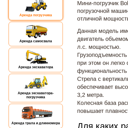
Мини-погрузчик Bo
погрузочной машин
Аренда погрузчика
отличной мощност
Данная модель им
двигатель объемом
Аренда самосвала
л.с. мощностью.
Грузоподъемность п
при этом он легко
Аренда экскаватора
функциональность 
Стрела с вертикал
обеспечивает выс
Аренда экскаватора-
3,2 метра.
погрузчика
Колесная база рас
повышает плавност
Аренда трала и длинномера
Для каких р