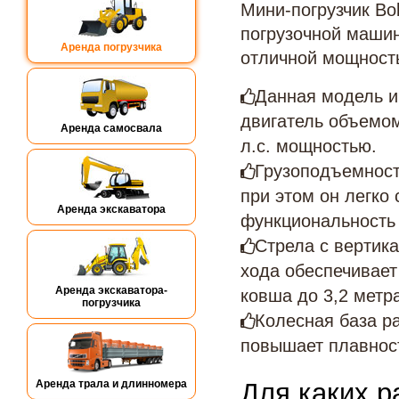
Мини-погрузчик Bo
погрузочной машин
Аренда погрузчика
отличной мощност
Данная модель и
двигатель объемом
Аренда самосвала
л.с. мощностью.
Грузоподъемность
при этом он легко
Аренда экскаватора
функциональность 
Стрела с вертика
хода обеспечивае
Аренда экскаватора-
ковша до 3,2 метр
погрузчика
Колесная база р
повышает плавност
Аренда трала и длинномера
Для каких р